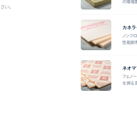
の環境
さい。
カネラ
ノンフ
性能断
ネオマ
フェノ
を誇る