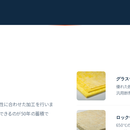
グラス
優れた
汎用断
性に合わせた加工を行いま
できるのが50年の蓄積で
ロック
650