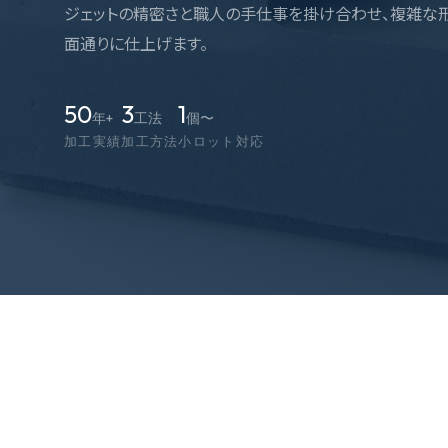
ジェットの精密さと職人の手仕事を掛け合わせ、複雑な
面通りに仕上げます。
50
3
1
年+
工法
個〜
加工実績
加工方法
小ロット対応